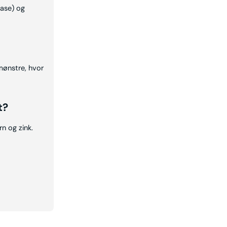
fase) og
mønstre, hvor
t?
rn og zink.