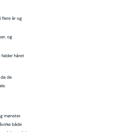
 flere år og
per, og
 falder håret
, da de
le.
og mønster.
påvirke både