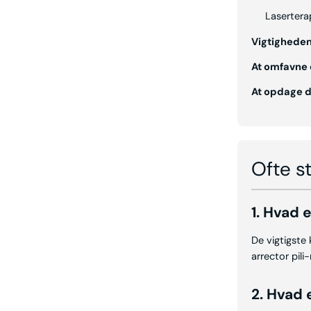
Lasertera
Vigtighede
At omfavne 
At opdage de
Ofte s
1. Hvad 
De vigtigste 
arrector pili
2. Hvad 