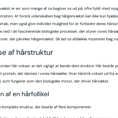
ækst er en, som mange af os begiver os ud på, ofte fyldt med nys
stration. At forstå videnskaben bag hårgenvækst kan ikke kun hjælp
ab, men også give individer mulighed for at forbedre deres hårsu
ykke ned i de fascinerende biologiske processer, der styrer vores hårs
torer, der påvirker hårgenvækst. Så lad os afdække mysteriet bag vo
se af hårstruktur
vordan hår vokser, er det vigtigt at kende dets struktur. Hår består 
øst protein, der dannes i vores hårsække. Hver hårstrå vokser ud fra e
, som fungerer som den biologiske motor, der driver hårvækst.
 af en hårfollikel
en kompleks struktur, der består af flere komponenter: