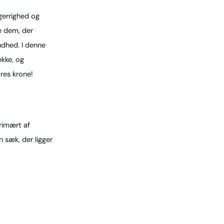
gerrighed og
e dem, der
ndhed. I denne
ække, og
res krone!
primært af
n sæk, der ligger