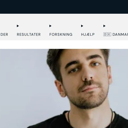
EKSPRESLEVERING I EU
NDER
RESULTATER
FORSKNING
HJÆLP
🇩🇰 DANMA