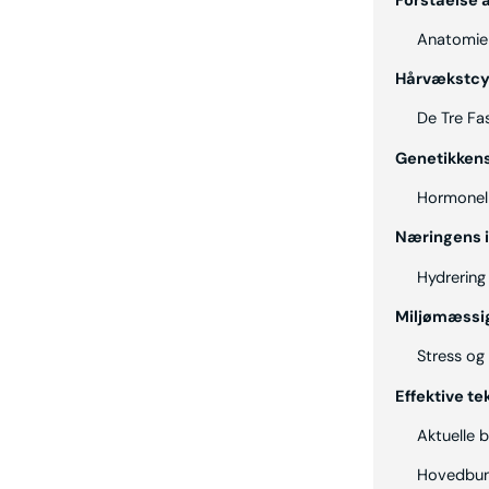
Forståelse a
Anatomien 
Hårvækstcy
De Tre Fa
Genetikkens
Hormonell
Næringens i
Hydrering
Miljømæssig
Stress og
Effektive te
Aktuelle 
Hovedbu