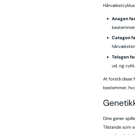
Hårvækstcykluss
Anagen fa
bestemmer 
Catagen f
hårvæksten 
Telogen fa
ud, og cyk
At forstå disse 
bestemmer, hvo
Genetikk
Dine gener spil
Tilstande som a