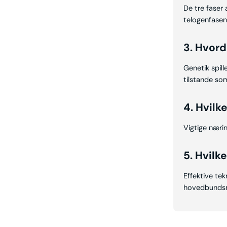
De tre faser
telogenfasen 
3. Hvord
Genetik spil
tilstande som
4. Hvilk
Vigtige nærin
5. Hvilk
Effektive tek
hovedbundsma