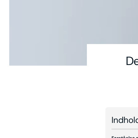
De
Indhol