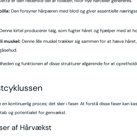
ette er den nederste del af folliklen, hvor nye hårceller genereres.
illa:
Den forsyner hårpæren med blod og giver essentielle næringsst
Denne kirtel producerer talg, som fugter håret og hjælper med at ho
li muskel:
Denne lille muskel trækker sig sammen for at hæve håret, 
 gåsehud.
dheden og funktionen af disse strukturer afgørende for at oprethol
tcyklussen
 en kontinuerlig proces; det sker i faser. At forstå disse faser kan ka
rtab og potentialet for genvækst.
ser af Hårvækst