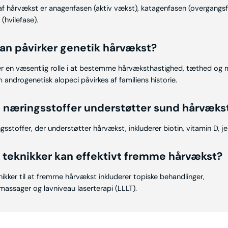
 af hårvækst er anagenfasen (aktiv vækst), katagenfasen (overgangs
(hvilefase).
an påvirker genetik hårvækst?
ler en væsentlig rolle i at bestemme hårvæksthastighed, tæthed og 
 androgenetisk alopeci påvirkes af familiens historie.
e næringsstoffer understøtter sund hårvæks
gsstoffer, der understøtter hårvækst, inkluderer biotin, vitamin D, je
e teknikker kan effektivt fremme hårvækst?
nikker til at fremme hårvækst inkluderer topiske behandlinger,
ssager og lavniveau laserterapi (LLLT).