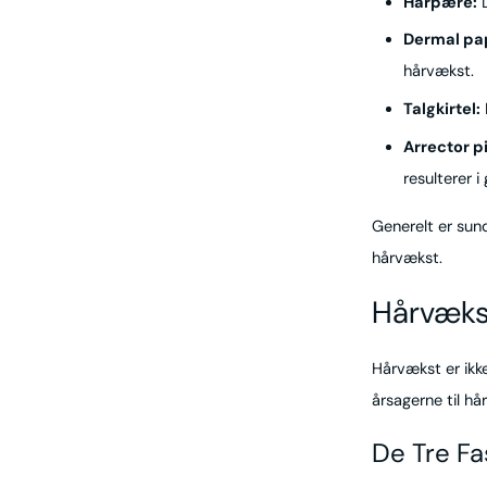
Hårpære:
D
Dermal pap
hårvækst.
Talgkirtel:
Arrector pi
resulterer i
Generelt er sun
hårvækst.
Hårvæks
Hårvækst er ikke
årsagerne til hå
De Tre Fa