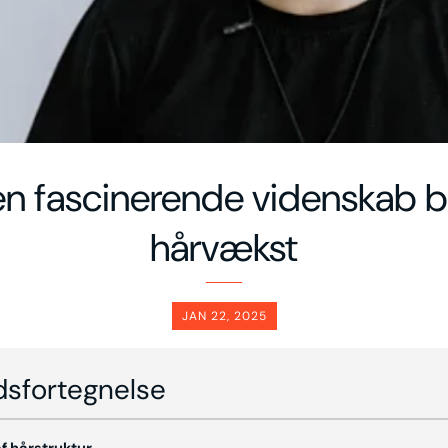
n fascinerende videnskab 
hårvækst
JAN 22, 2025
dsfortegnelse