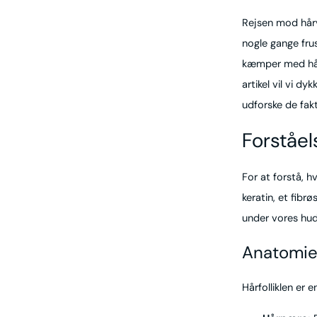
Rejsen mod hårv
nogle gange fru
kæmper med hårt
artikel vil vi d
udforske de fak
Forståel
For at forstå, h
keratin, et fibr
under vores hud
Anatomien
Hårfolliklen er 