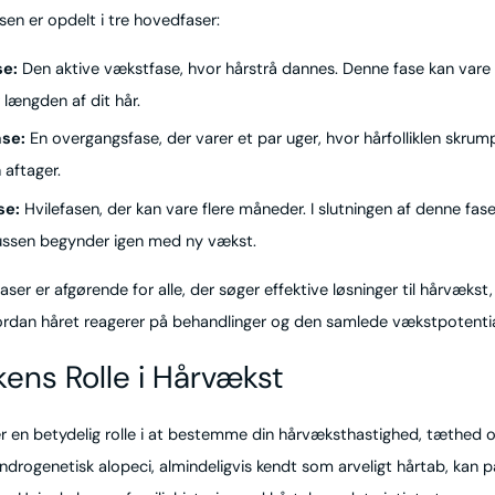
en er opdelt i tre hovedfaser:
se:
Den aktive vækstfase, hvor hårstrå dannes. Denne fase kan vare i
længden af dit hår.
ase:
En overgangsfase, der varer et par uger, hvor hårfolliklen skrum
aftager.
se:
Hvilefasen, der kan vare flere måneder. I slutningen af denne fase
lussen begynder igen med ny vækst.
faser er afgørende for alle, der søger effektive løsninger til hårvækst
rdan håret reagerer på behandlinger og den samlede vækstpotentia
ens Rolle i Hårvækst
ler en betydelig rolle i at bestemme din hårvæksthastighed, tæthed 
ndrogenetisk alopeci, almindeligvis kendt som arveligt hårtab, kan 