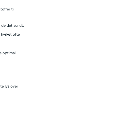
offer til
lde det sundt.
hvilket ofte
de optimal
ste lys over