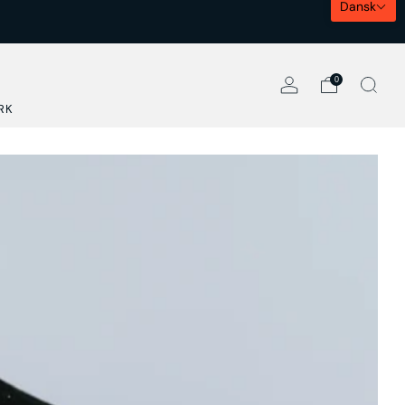
Dansk
0
RK