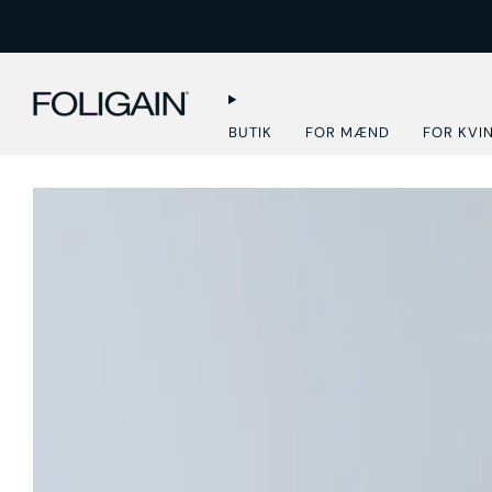
BUTIK
FOR MÆND
FOR KVI