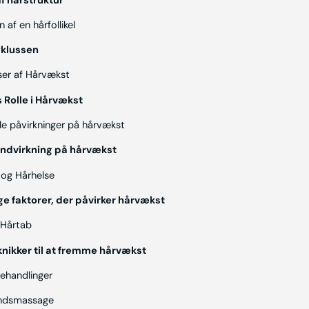
f hårstruktur
af en hårfollikel
klussen
ser af Hårvækst
 Rolle i Hårvækst
e påvirkninger på hårvækst
ndvirkning på hårvækst
 og Hårhelse
e faktorer, der påvirker hårvækst
 Hårtab
knikker til at fremme hårvækst
behandlinger
ndsmassage